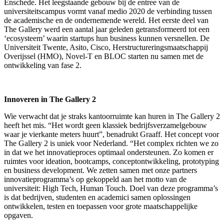
Enschede. Het leegstaande gebouw bij de entree van de
universiteitscampus vormt vanaf medio 2020 de verbinding tussen
de academische en de ondernemende wereld. Het eerste deel van
The Gallery werd een aantal jaar geleden getransformeerd tot een
‘ecosysteem’ waarin startups hun business kunnen versnellen. De
Universiteit Twente, Asito, Cisco, Herstructureringsmaatschappij
Overijssel (HMO), Novel-T en BLOC starten nu samen met de
ontwikkeling van fase 2.
Innoveren in The Gallery 2
Wie verwacht dat je straks kantoorruimte kan huren in The Gallery 2
heeft het mis. “Het wordt geen klassiek bedrijfsverzamelgebouw
waar je vierkante meters huurt”, benadrukt Graaff. Het concept voor
The Gallery 2 is uniek voor Nederland. “Het complex richten we zo
in dat we het innovatieproces optimaal ondersteunen. Zo komen er
ruimtes voor ideation, bootcamps, conceptontwikkeling, prototyping
en business development. We zetten samen met onze partners
innovatieprogramma’s op gekoppeld aan het motto van de
universiteit: High Tech, Human Touch. Doel van deze programma’s
is dat bedrijven, studenten en academici samen oplossingen
ontwikkelen, testen en toepassen voor grote maatschappelijke
opgaven.