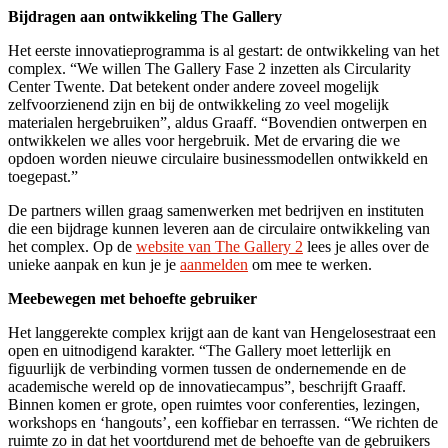
Bijdragen aan ontwikkeling The Gallery
Het eerste innovatieprogramma is al gestart: de ontwikkeling van het
complex. “We willen The Gallery Fase 2 inzetten als Circularity
Center Twente. Dat betekent onder andere zoveel mogelijk
zelfvoorzienend zijn en bij de ontwikkeling zo veel mogelijk
materialen hergebruiken”, aldus Graaff. “Bovendien ontwerpen en
ontwikkelen we alles voor hergebruik. Met de ervaring die we
opdoen worden nieuwe circulaire businessmodellen ontwikkeld en
toegepast.”
De partners willen graag samenwerken met bedrijven en instituten
die een bijdrage kunnen leveren aan de circulaire ontwikkeling van
het complex. Op de
website van The Gallery 2
lees je alles over de
unieke aanpak en kun je je
aanmelden
om mee te werken.
Meebewegen met behoefte gebruiker
Het langgerekte complex krijgt aan de kant van Hengelosestraat een
open en uitnodigend karakter. “The Gallery moet letterlijk en
figuurlijk de verbinding vormen tussen de ondernemende en de
academische wereld op de innovatiecampus”, beschrijft Graaff.
Binnen komen er grote, open ruimtes voor conferenties, lezingen,
workshops en ‘hangouts’, een koffiebar en terrassen. “We richten de
ruimte zo in dat het voortdurend met de behoefte van de gebruikers