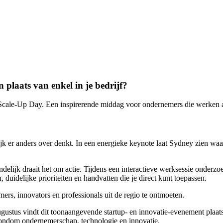
n plaats van enkel in je bedrijf?
cale-Up Day. Een inspirerende middag voor ondernemers die werken aan
ktijk er anders over denkt. In een energieke keynote laat Sydney zien
indelijk draait het om actie. Tijdens een interactieve werksessie onde
, duidelijke prioriteiten en handvatten die je direct kunt toepassen.
s, innovators en professionals uit de regio te ontmoeten.
gustus vindt dit toonaangevende startup- en innovatie-evenement plaa
rondom ondernemerschap, technologie en innovatie.