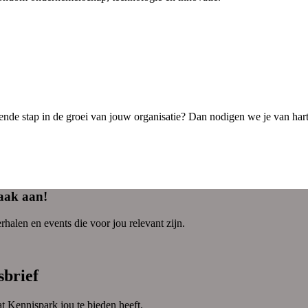
ende stap in de groei van jouw organisatie? Dan nodigen we je van harte 
haak aan!
halen en events die voor jou relevant zijn.
sbrief
t Kennispark jou te bieden heeft.