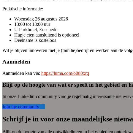
Praktische informatie:
Woensdag 26 augustus 2026
13:00 tot 18:00 uur
U Parkhotel, Enschede
Hapje eten aansluitend is optioneel
Deelname is kosteloos
Wil je blijven innoveren met je (familie)bedrijf en werken aan de volg
Aanmelden
Aanmelden kan via:
https://luma.com/o0tl0xrq
Blijf op de hoogte van wat er speelt in het gebied en 
In onze Linkedin-community vind je regelmatig interessante nieuwsver
Join the community
Schrijf je in voor onze maandelijkse nieuw
Blijf op de hoogte van alle ontwikkelingen in het gebied en ontdek wa