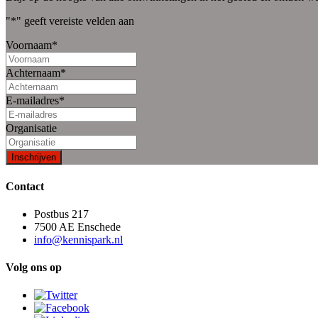
"
*
" geeft vereiste velden aan
Voornaam
*
Achternaam
*
E-mailadres
*
Organisatie
Contact
Postbus 217
7500 AE Enschede
info@kennispark.nl
Volg ons op