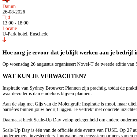
Datum
26-08-2026
Tijd
13:00 - 18:00
Locatie
U-Park hotel, Enschede
Hoe zorg je ervoor dat je blijft werken aan je bedrijf i
Op woensdag 26 augustus organiseert Novel-T de tweede editie van S
WAT KUN JE VERWACHTEN?
Inspiratie van Sydney Brouwer: Plannen zijn prachtig, totdat de pra
waardevoller is dan eindeloos blijven plannen.
Aan de slag met Gijs van de Molengraft: Inspiratie is mooi, maar uite
barrières binnen jouw bedrijf liggen. Je vertrekt met concrete inzichten
Daarnaast biedt Scale-Up Day volop gelegenheid om andere ondernemer
Scale-Up Day is één van de officiële side events van FUSE. Op 27 au
ondernemers, investeerders, innovators en ecosystempartners samen 