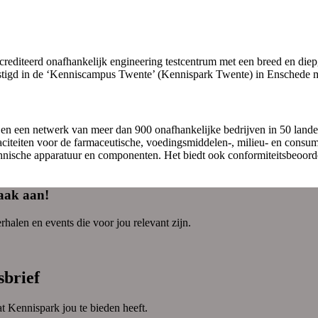
editeerd onafhankelijk engineering testcentrum met een breed en diep
estigd in de ‘Kenniscampus Twente’ (Kennispark Twente) in Enschede m
n een netwerk van meer dan 900 onafhankelijke bedrijven in 50 landen 
aciteiten voor de farmaceutische, voedingsmiddelen-, milieu- en consum
echnische apparatuur en componenten. Het biedt ook conformiteitsbeoord
haak aan!
halen en events die voor jou relevant zijn.
sbrief
t Kennispark jou te bieden heeft.