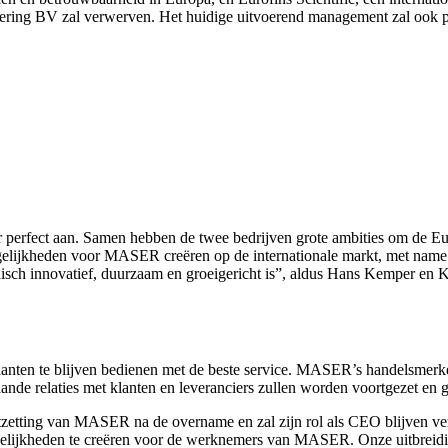
ring BV zal verwerven. Het huidige uitvoerend management zal ook pa
ar perfect aan. Samen hebben de twee bedrijven grote ambities om de Eu
gelijkheden voor MASER creëren op de internationale markt, met name 
chnisch innovatief, duurzaam en groeigericht is”, aldus Hans Kemper 
nten te blijven bedienen met de beste service. MASER’s handelsmerken 
ande relaties met klanten en leveranciers zullen worden voortgezet en g
ting van MASER na de overname en zal zijn rol als CEO blijven vervul
lijkheden te creëren voor de werknemers van MASER. Onze uitbreiding