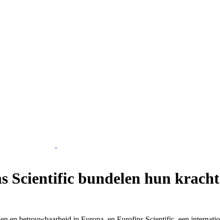
 Scientific bundelen hun krach
en en betrouwbaarheid in Europa, en Eurofins Scientific, een interna