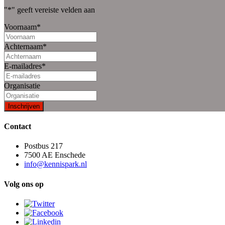
"
*
" geeft vereiste velden aan
Voornaam
*
Achternaam
*
E-mailadres
*
Organisatie
Contact
Postbus 217
7500 AE Enschede
info@kennispark.nl
Volg ons op