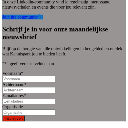
In onze Linkedin-community vind je regelmatig interessante
nieuwsverhalen en events die voor jou relevant zijn.
Join the community
Schrijf je in voor onze maandelijkse
nieuwsbrief
Blijf op de hoogte van alle ontwikkelingen in het gebied en ontdek
wat Kennispark jou te bieden heeft.
"
*
" geeft vereiste velden aan
Voornaam
*
Achternaam
*
E-mailadres
*
Organisatie