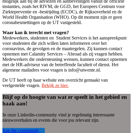
mogelijk aan bij de adviezen en aanbevelingen vanuit de officiële
instanties, zoals het RIVM, de GGD, het Europees Centrum voor
Ziektepreventie en -bestrijding (ECDC), de Rijksoverheid en de
World Health Organisation (WHO). Op dit moment zijn er geen
coronabesmettingen op de UT vastgesteld.
Waar kan ik terecht met vragen?
Medewerkers, studenten en Student Services is het aanspreekpunt
voor studenten die zich willen laten informeren over het
coronavirus, de gevolgen en de maatregelen. Zij kunnen contact
opnemen met Calamity Services – Abroad als zij vragen hebben.
Medewerkers die ondersteuning wensen, kunnen contact opnemen
met de HR-adviseur van de betreffende faculteit of dienst. Het
algemene mailadres voor vragen is info@utwente.nl.
De UT heeft op haar website een overzicht gemaakt van
veelgestelde vragen.
Bekijk ze hier.
Blijf op de hoogte van wat er speelt in het gebied en
haak aan!
In onze Linkedin-community vind je regelmatig interessante
nieuwsverhalen en events die voor jou relevant zijn.
Join the community