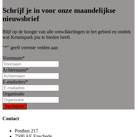
Schrijf je in voor onze maandelijkse
nieuwsbrief
Blijf op de hoogte van alle ontwikkelingen in het gebied en ontdek
wat Kennispark jou te bieden heeft.
"
*
" geeft vereiste velden aan
Voornaam
*
Achternaam
*
E-mailadres
*
Organisatie
Contact
Postbus 217
7500 AE Enschede